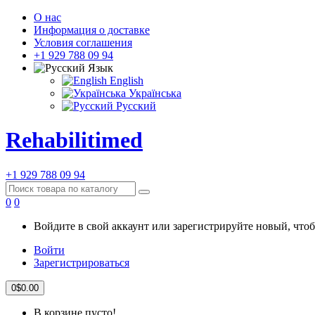
О нас
Информация о доставке
Условия соглашения
+1 929 788 09 94
Язык
English
Українська
Русский
Rehabilitimed
+1 929 788 09 94
0
0
Войдите в свой аккаунт или зарегистрируйте новый, чтоб
Войти
Зарегистрироваться
0
$0.00
В корзине пусто!