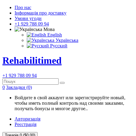
Про нас
Інформація про доставку
Умови угоди
+1 929 788 09 94
Мова
English
Українська
Русский
Rehabilitimed
+1 929 788 09 94
0
Закладки (0)
Войдите в свой аккаунт или зарегистрируйте новый,
чтобы иметь полный контроль над своими заказами,
получать бонусы и многое другое..
Авторизація
Реєстрація
Товарів 0 ($0.00)