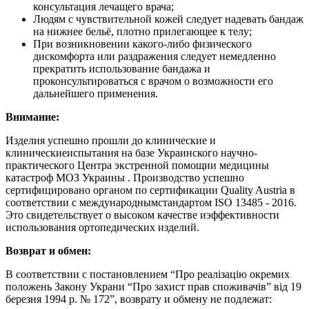
консультация лечащего врача;
Людям с чувствительной кожей следует надевать бандаж
на нижнее бельё, плотно прилегающее к телу;
При возникновении какого-либо физического
дискомфорта или раздражения следует немедленно
прекратить использование бандажа и
проконсультироваться с врачом о возможности его
дальнейшего применения.
Внимание:
Изделия успешно прошли до клинические и
клиническиеиспытания на базе Украинского научно-
практического Центра экстренной помощии медицины
катастроф МОЗ Украины . Производство успешно
сертифицировано органом по сертификации Quality Austria в
соответствии с международнымстандартом ISO 13485 - 2016.
Это свидетельствует о высоком качестве иэффективности
использования ортопедических изделий.
Возврат и обмен:
В соответствии с постановлением “Про реалiзацiю окремих
положень Закону Украни “Про захист прав споживачiв” вiд 19
березня 1994 р. № 172”, возврату и обмену не подлежат: