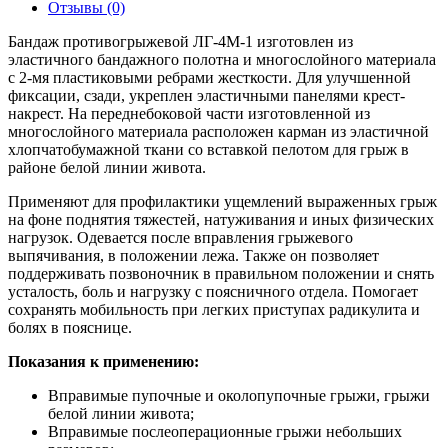
Отзывы (0)
Бандаж противогрыжевой ЛГ-4М-1 изготовлен из
эластичного бандажного полотна и многослойного материала
с 2-мя пластиковыми ребрами жесткости. Для улучшенной
фиксации, сзади, укреплен эластичными панелями крест-
накрест. На переднебоковой части изготовленной из
многослойного материала расположен карман из эластичной
хлопчатобумажной ткани со вставкой пелотом для грыж в
районе белой линии живота.
Применяют для профилактики ущемлений выраженных грыж
на фоне поднятия тяжестей, натуживания и иных физических
нагрузок. Одевается после вправления грыжевого
выпячивания, в положении лежа. Также он позволяет
поддерживать позвоночник в правильном положении и снять
усталость, боль и нагрузку с поясничного отдела. Помогает
сохранять мобильность при легких приступах радикулита и
болях в пояснице.
Показания к применению:
Вправимые пупочные и околопупочные грыжи, грыжи
белой линии живота;
Вправимые послеоперационные грыжи небольших