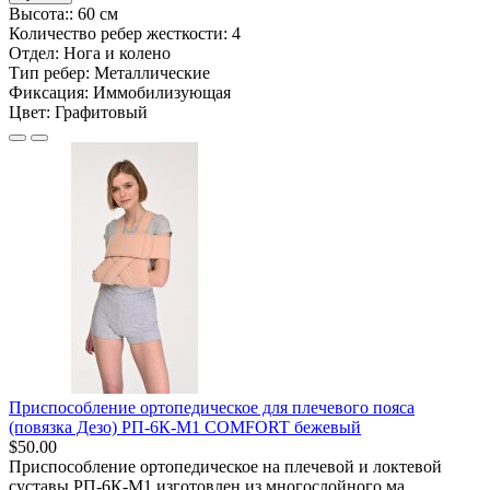
Высота::
60 см
Количество ребер жесткости:
4
Отдел:
Нога и колено
Тип ребер:
Металлические
Фиксация:
Иммобилизующая
Цвет:
Графитовый
Приспособление ортопедическое для плечевого пояса
(повязка Дезо) РП-6К-М1 COMFORT бежевый
$50.00
Приспособление ортопедическое на плечевой и локтевой
суставы РП-6К-М1 изготовлен из многослойного ма..