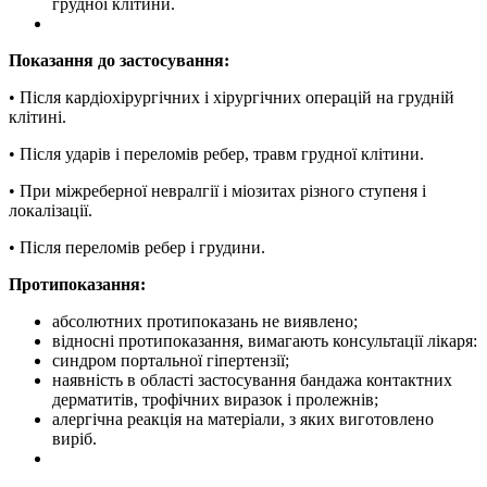
грудної клітини.
Показання до застосування:
• Після кардіохірургічних і хірургічних операцій на грудній
клітині.
• Після ударів і переломів ребер, травм грудної клітини.
• При міжреберної невралгії і міозитах різного ступеня і
локалізації.
• Після переломів ребер і грудини.
Протипоказання:
абсолютних протипоказань не виявлено;
відносні протипоказання, вимагають консультації лікаря:
синдром портальної гіпертензії;
наявність в області застосування бандажа контактних
дерматитів, трофічних виразок і пролежнів;
алергічна реакція на матеріали, з яких виготовлено
виріб.