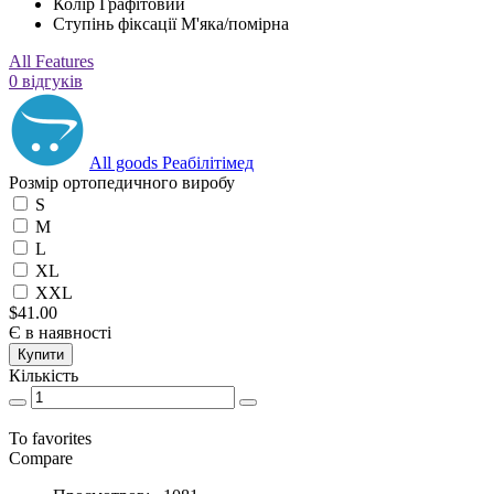
Колір
Графітовий
Ступінь фіксації
М'яка/помірна
All Features
0 відгуків
All goods Реабілітімед
Розмір ортопедичного виробу
S
M
L
XL
XXL
$41.00
Є в наявності
Купити
Кількість
To favorites
Compare