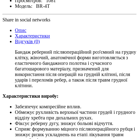
Просмотров:
1081
Модель:
BR-4T
Share in social networks
Опис
Характеристики
Відгуків (0)
Бандаж реберний післяопераційний роз'ємний на грудну
клітку, жіночий, анатомічної форми виготовляється з
еластичного бандажного полотна і сучасного
багатошарового матеріалу, призначений для
використання після операцій на грудній клітині, після
ударів і переломів ребер, а також після травм грудної
клітини.
Характеристики виробу:
Забезпечує компресійне вплив.
Обмежує рухливість верхньої частини грудей і грудного
відділу хребта при дихальних рухах.
Фіксує реберну дугу, знижує больові відчуття.
Сприяє формуванню міцного післяопераційного рубця і
знижує ризик ускладнень на етапі лікування травм