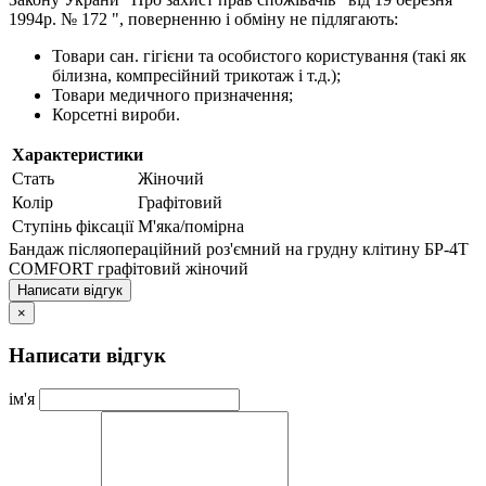
1994р. № 172 ", поверненню і обміну не підлягають:
Товари сан. гігієни та особистого користування (такі як
білизна, компресійний трикотаж і т.д.);
Товари медичного призначення;
Корсетні вироби.
Характеристики
Стать
Жіночий
Колір
Графітовий
Ступінь фіксації
М'яка/помірна
Бандаж післяопераційний роз'ємний на грудну клітину БР-4Т
COMFORT графітовий жіночий
Написати відгук
×
Написати відгук
ім'я