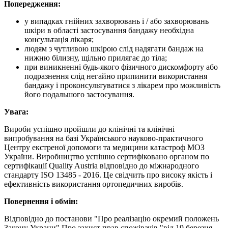
Попередження:
у випадках гнійних захворювань і / або захворювань
шкіри в області застосування бандажу необхідна
консультація лікаря;
людям з чутливою шкірою слід надягати бандаж на
нижню білизну, щільно прилягає до тіла;
при виникненні будь-якого фізичного дискомфорту або
подразнення слід негайно припинити використання
бандажу і проконсультуватися з лікарем про можливість
його подальшого застосування.
Увага:
Вироби успішно пройшли до клінічні та клінічні
випробування на базі Українського науково-практичного
Центру екстреної допомоги та медицини катастроф МОЗ
України. Виробництво успішно сертифіковано органом по
сертифікації Quality Austria відповідно до міжнародного
стандарту ISO 13485 - 2016. Це свідчить про високу якість і
ефективність використання ортопедичних виробів.
Повернення і обмін:
Відповідно до постанови "Про реалiзацiю окремий положень
Закону Украни" Про захист прав спожівачiв "вiд 19 березня