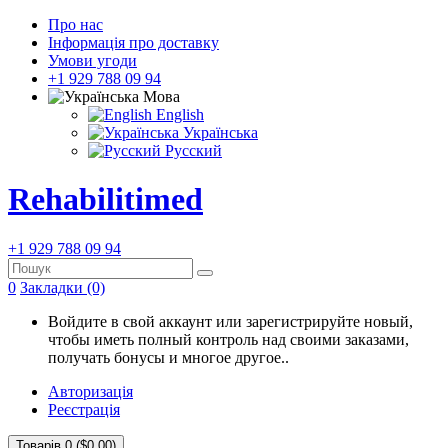
Про нас
Інформація про доставку
Умови угоди
+1 929 788 09 94
Мова
English
Українська
Русский
Rehabilitimed
+1 929 788 09 94
0
Закладки (0)
Войдите в свой аккаунт или зарегистрируйте новый,
чтобы иметь полный контроль над своими заказами,
получать бонусы и многое другое..
Авторизація
Реєстрація
Товарів 0 ($0.00)