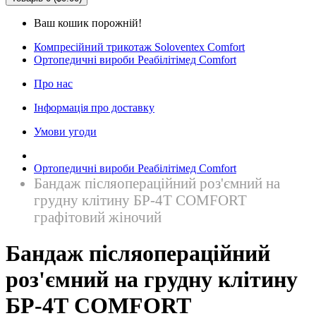
Ваш кошик порожній!
Компресійний трикотаж Soloventex Comfort
Ортопедичні вироби Реабілітімед Comfort
Про нас
Інформація про доставку
Умови угоди
Ортопедичні вироби Реабілітімед Comfort
Бандаж післяопераційний роз'ємний на
грудну клітину БР-4Т COMFORT
графітовий жіночий
Бандаж післяопераційний
роз'ємний на грудну клітину
БР-4Т COMFORT