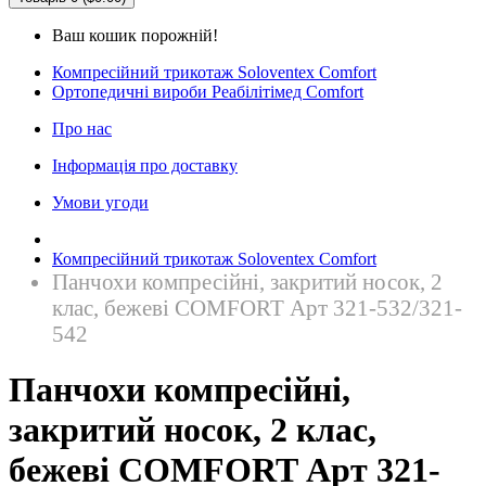
Ваш кошик порожній!
Компресійний трикотаж Soloventex Comfort
Ортопедичні вироби Реабілітімед Comfort
Про нас
Інформація про доставку
Умови угоди
Компресійний трикотаж Soloventex Comfort
Панчохи компресійні, закритий носок, 2
клас, бежеві COMFORT Арт 321-532/321-
542
Панчохи компресійні,
закритий носок, 2 клас,
бежеві COMFORT Арт 321-