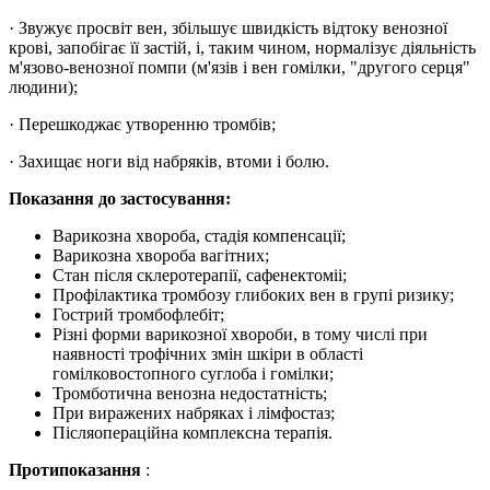
· Звужує просвіт вен, збільшує швидкість відтоку венозної
крові, запобігає її застій, і, таким чином, нормалізує діяльність
м'язово-венозної помпи (м'язів і вен гомілки, "другого серця"
людини);
· Перешкоджає утворенню тромбів;
· Захищає ноги від набряків, втоми і болю.
Показання до застосування:
Варикозна хвороба, стадія компенсації;
Варикозна хвороба вагітних;
Стан після склеротерапії, сафенектоміі;
Профілактика тромбозу глибоких вен в групі ризику;
Гострий тромбофлебіт;
Різні форми варикозної хвороби, в тому числі при
наявності трофічних змін шкіри в області
гомілковостопного суглоба і гомілки;
Тромботична венозна недостатність;
При виражених набряках і лімфостаз;
Післяопераційна комплексна терапія.
Протипоказання
: