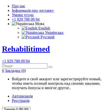
Про нас
Інформація про доставку
Умови угоди
+1 929 788 09 94
Мова
English
Українська
Русский
Rehabilitimed
+1 929 788 09 94
0
Закладки (0)
Войдите в свой аккаунт или зарегистрируйте новый,
чтобы иметь полный контроль над своими заказами,
получать бонусы и многое другое..
Авторизація
Реєстрація
Товарів 0 ($0.00)