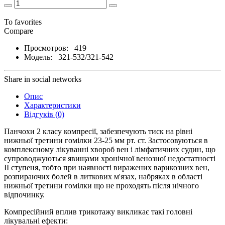
To favorites
Compare
Просмотров:
419
Модель:
321-532/321-542
Share in social networks
Опис
Характеристики
Відгуків (0)
Панчохи 2 класу компресії, забезпечують тиск на рівні
нижньої третини гомілки 23-25 мм рт. ст. Застосовуються в
комплексному лікуванні хвороб вен і лімфатичних судин, що
супроводжуються явищами хронічної венозної недостатності
ІІ ступеня, тобто при наявності виражених варикозних вен,
розпираючих болей в литкових м'язах, набряках в області
нижньої третини гомілки що не проходять після нічного
відпочинку.
Компресійний вплив трикотажу викликає такі головні
лікувальні ефекти: