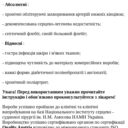
·
Абсолютні
:
- хронічні облітеруючі захворювання артерій нижніх кінцівок;
- декомпенсована серцево-легенева недостатність;
- септичний флебіт, синій больовий флебіт;
·
Відносні
:
- гостра інфекція шкіри і м'яких тканин;
- підвищена чутливість до матеріалу компресійних виробів;
- важкі форми діабетичної полінейропатії і ангіопатії;
- хронічний поліартрит.
Увага! Перед використанням уважно прочитайте
інструкцію і обов'язково проконсультуйтеся з лікарем!
Вироби успішно пройшли до клінічні та клінічні
випробування на базі Національного інституту серцево -
судинної хірургії ім. Н.М. Амосова НАМН України.
Виробництво успішно сертифіковано органом по сертифікації
Quality
Austria
відповідно до міжнародного стандарту ISO