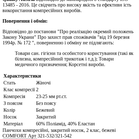
13485 - 2016. Це свідчить про високу якість та ефективн ість
використання компресійних виробів.
Повернення і обмін:
Відповідно до постанови "Про реалiзацiю окремий положень
Закону Украни" Про захист прав спожівачiв "вiд 19 березня
1994р. № 172 ", поверненню і обміну не підлягають:
Товари сан. гігієни та особистого користування (такі як
білизна, компресійний трикотаж і т.д.); Товари
медичного призначення; Корсетні вироби.
Характеристики
Стать
Жіночі
Клас компресії
2
Компресія
23-25 мм рт.ст.
З поясом
Без поясу
Колір
Бежевий
Носок
Закритий
Матеріал
60% Поліамід, 40% Еластан
Панчохи компресійні, закритий носок, 2 клас, бежеві
COMFORT Арт 321-532/321-542