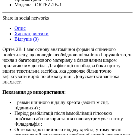
Модель:
ORTEZ-2B-1
Share in social networks
Опис
Характеристики
Відгуків (0)
Ортез-2В-1 має основу анатомічної форми зі спіненого
поліетилену, що володіє необхідною щільністю і пружністю, та
чохла з багатошарового матеріалу з бавовняним шаром
прилягаючим до тіла. Для фіксації по обидва боки ортезу
вшита текстильна застібка, яка дозволяє більш точно
зафіксувати виріб по обхвату шиї. Допускається застібка
внахлест.
Показання до використання:
Травми шийного відділу хребта (забиті місця,
підвивихи) ;
Період реабілітації після іммобілізації гіпсовою
пов'язкою або використання головоутримувача типу
Філадельфія ;
Остеохондроз шийного відділу хребта, у тому числі
ускладнений синдромами хребетної артерії, переднього