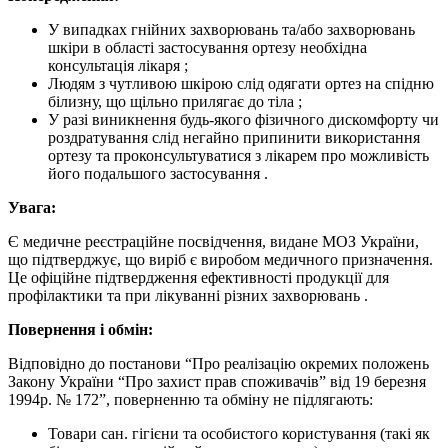
У випадках гнійних захворювань та/або захворювань
шкіри в області застосування ортезу необхідна
консультація лікаря ;
Людям з чутливою шкірою слід одягати ортез на спідню
білизну, що щільно прилягає до тіла ;
У разі виникнення будь-якого фізичного дискомфорту чи
роздратування слід негайно припинити використання
ортезу та проконсультуватися з лікарем про можливість
його подальшого застосування .
Увага:
Є медичне реєстраційне посвідчення, видане МОЗ України,
що підтверджує, що виріб є виробом медичного призначення.
Це офіційне підтвердження ефективності продукції для
профілактики та при лікуванні різних захворювань .
Повернення і обмін:
Відповідно до постанови “Про реалізацію окремих положень
Закону України “Про захист прав споживачів” від 19 березня
1994р. № 172”, поверненню та обміну не підлягають:
Товари сан. гігієни та особистого користування (такі як