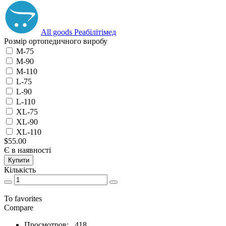
All goods Реабілітімед
Розмір ортопедичного виробу
M-75
M-90
M-110
L-75
L-90
L-110
XL-75
XL-90
XL-110
$55.00
Є в наявності
Купити
Кількість
To favorites
Compare
Просмотров:
418