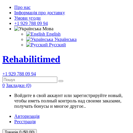
Про нас
Інформація про доставку
Умови угоди
+1 929 788 09 94
Мова
English
Українська
Русский
Rehabilitimed
+1 929 788 09 94
0
Закладки (0)
Войдите в свой аккаунт или зарегистрируйте новый,
чтобы иметь полный контроль над своими заказами,
получать бонусы и многое другое..
Авторизація
Реєстрація
Товарів 0 ($0.00)