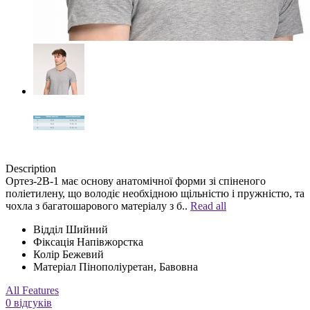
Description
Ортез-2В-1 має основу анатомічної форми зі спіненого
поліетилену, що володіє необхідною щільністю і пружністю, та
чохла з багатошарового матеріалу з б..
Read all
Відділ
Шийний
Фіксація
Напівжорстка
Колір
Бежевий
Матеріал
Пінополіуретан, Бавовна
All Features
0 відгуків