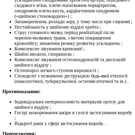
сходового м'яза, плече-лопатковим періартритом,
синдромом плечо-кисть, кардіогенним синдромом
(«шийною стенокардією») ;
Запаморочення, розлади зору, у тому числі при глаукомі ;
Нестабільність у шийному відділі хребта ;
Струс головного мозку, період реабілітації після
черепно-мозкових травм, з метою покращення
кровообігу; зниження ризику розвитку ускладнень ;
Комплексне лікування кривошиї ;
Шийні міозити, гіперкінези ;
Комплексне лікування остеохондропатій та дисплазій
шийного відділу ;
Остеопороз легкого ступеня виразності ;
Спондиліт з незначною деструкцією будь-якої етіології
(онкологічної, туберкульозної, остеомієлітичної та ін.) .
Протипоказання:
Індивідуальна непереносимість матеріалів ортезу для
шийного відділу ;
Гострі захворювання шкіри в галузі застосування виробу
;
Відкриті рани у сфері застосування виробу. .
Попередження: