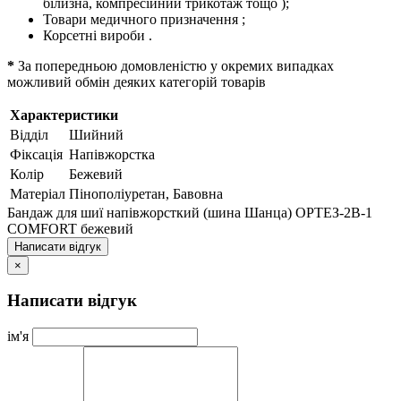
білизна, компресійний трикотаж тощо );
Товари медичного призначення ;
Корсетні вироби .
*
За попередньою домовленістю у окремих випадках
можливий обмін деяких категорій товарів
Характеристики
Відділ
Шийний
Фіксація
Напівжорстка
Колір
Бежевий
Матеріал
Пінополіуретан, Бавовна
Бандаж для шиї напівжорсткий (шина Шанца) ОРТЕЗ-2В-1
COMFORT бежевий
Написати відгук
×
Написати відгук
ім'я